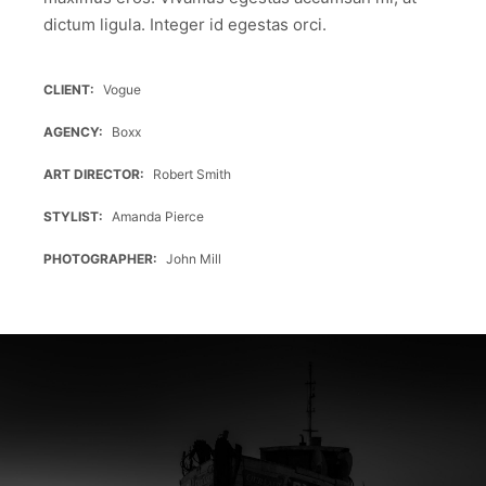
tellus.
dictum ligula. Integer id egestas orci.
Top
of
CLIENT
Vogue
the
World
AGENCY
Boxx
Top
ART DIRECTOR
Robert Smith
of
the
STYLIST
Amanda Pierce
World
PHOTOGRAPHER
John Mill
Morbi
purus
massa,
rhoncus
ut
diam
et,
ornare
ornare
mi.
Cras