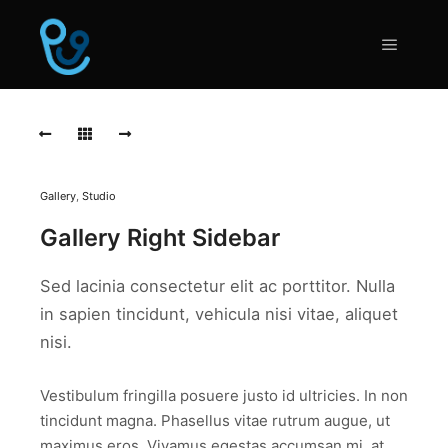
Hauptm
Lonely
Boat
Lonely
Boat
Gallery
,
Studio
Morbi
Gallery Right Sidebar
purus
massa,
rhoncus
Sed lacinia consectetur elit ac porttitor. Nulla
ut
diam
in sapien tincidunt, vehicula nisi vitae, aliquet
et,
nisi.
ornare
ornare
mi.
Vestibulum fringilla posuere justo id ultricies. In non
Cras
tincidunt magna. Phasellus vitae rutrum augue, ut
ac
fermentum
maximus eros. Vivamus egestas accumsan mi, at